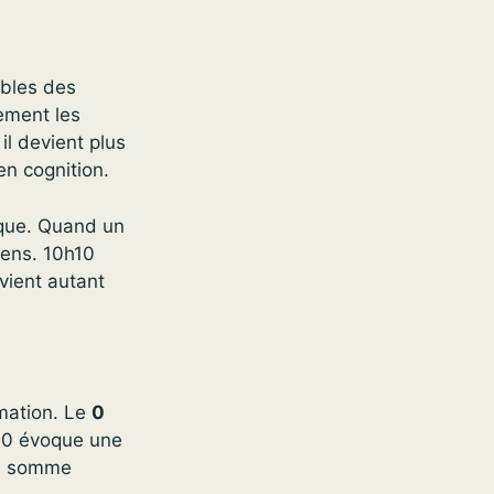
ibles des
ement les
l devient plus
en cognition.
ique. Quand un
sens. 10h10
vient autant
irmation. Le
0
0:10 évoque une
La somme