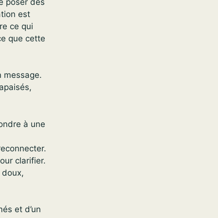
e poser des
tion est
re ce qui
ce que cette
un message.
 apaisés,
pondre à une
reconnecter.
ur clarifier.
t doux,
més et d’un