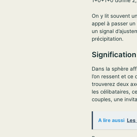
1+0+1+0 donne 2, n
On y lit souvent u
appel à passer un
un signal d’ajustem
précipitation.
Significatio
Dans la sphère af
l’on ressent et ce 
trouverez deux axe
les célibataires, 
couples, une invitat
A lire aussi
Les 