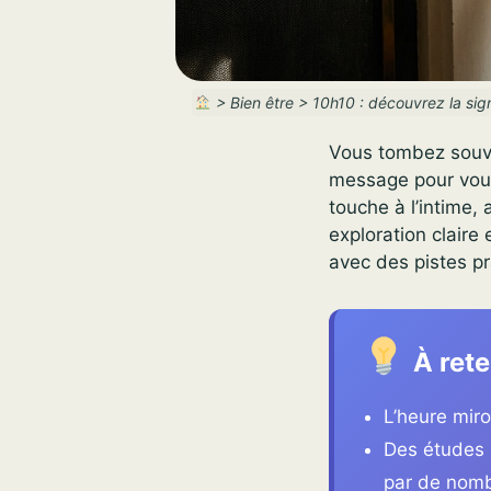
>
Bien être
>
10h10 : découvrez la sign
Vous tombez souve
message pour vous.
touche à l’intime,
exploration claire
avec des pistes pr
À rete
L’heure miro
Des études 
par de nomb