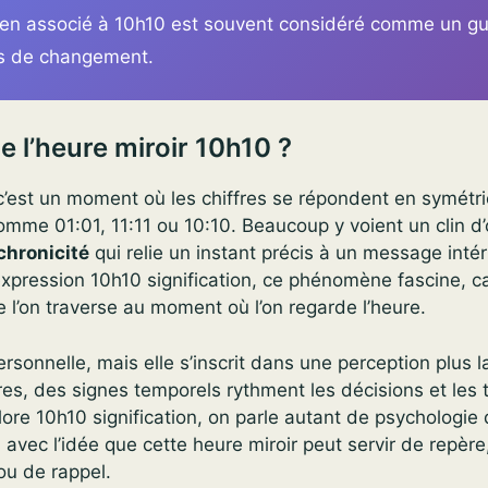
ien associé à 10h10 est souvent considéré comme un g
s de changement.
e l’heure miroir 10h10 ?
c’est un moment où les chiffres se répondent en symétri
comme 01:01, 11:11 ou 10:10. Beaucoup y voient un clin d’
chronicité
qui relie un instant précis à un message intér
xpression 10h10 signification, ce phénomène fascine, ca
e l’on traverse au moment où l’on regarde l’heure.
ersonnelle, mais elle s’inscrit dans une perception plus 
s, des signes temporels rythment les décisions et les t
ore 10h10 signification, on parle autant de psychologie d
, avec l’idée que cette heure miroir peut servir de repère
u de rappel.