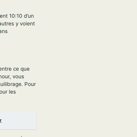
ent 10:10 d’un
utres y voient
sans
entre ce que
amour, vous
uilibrage. Pour
our les
r