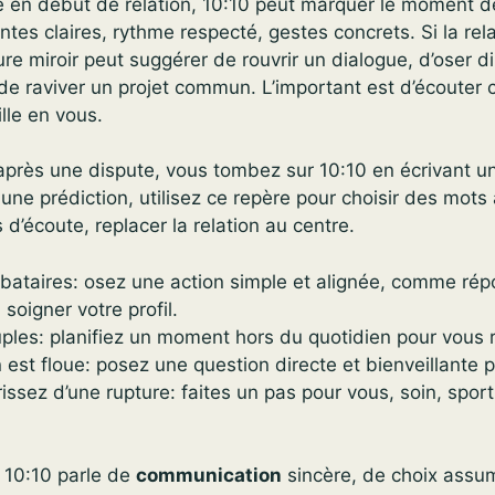
 en début de relation, 10:10 peut marquer le moment d
ntes claires, rythme respecté, gestes concrets. Si la rela
ure miroir peut suggérer de rouvrir un dialogue, d’oser di
e raviver un projet commun. L’important est d’écouter 
lle en vous.
après une dispute, vous tombez sur 10:10 en écrivant 
 une prédiction, utilisez ce repère pour choisir des mots
d’écoute, replacer la relation au centre.
libataires: osez une action simple et alignée, comme ré
 soigner votre profil.
uples: planifiez un moment hors du quotidien pour vous 
on est floue: posez une question directe et bienveillante po
issez d’une rupture: faites un pas pour vous, soin, spor
 10:10 parle de
communication
sincère, de choix assu