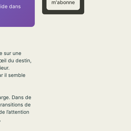
m'abonne
uide dans
e sur une
œil du destin,
ieur.
r il semble
large. Dans de
ransitions de
e l’attention
,