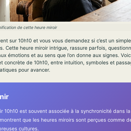
ification de cette heure miroir
nt sur 10h10 et vous vous demandez si c’est un simpl
 Cette heure miroir intrigue, rassure parfois, questionn
 aux émotions et au sens que l’on donne aux signes. Voic
 et concrète de 10h10, entre intuition, symboles et passa
atiques pour avancer.
nir
ir 10h10 est souvent associée à la synchronicité dans la s
montrent que les heures miroirs sont perçues comme d
reuses cultures.