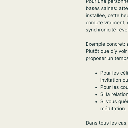
Pour une personne
bases saines: atte
installée, cette he
compte vraiment, d
synchronicité révei
Exemple concret: 
Plutôt que d’y voir
proposer un temps 
Pour les cé
invitation ou
Pour les co
Si la relati
Si vous guér
méditation.
Dans tous les cas,