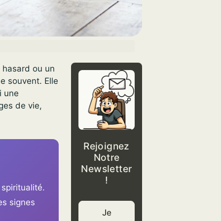
e hasard ou un
e souvent. Elle
i une
ges de vie,
Rejoignez
Notre
Newsletter
!
piritualité.
es signes
Je