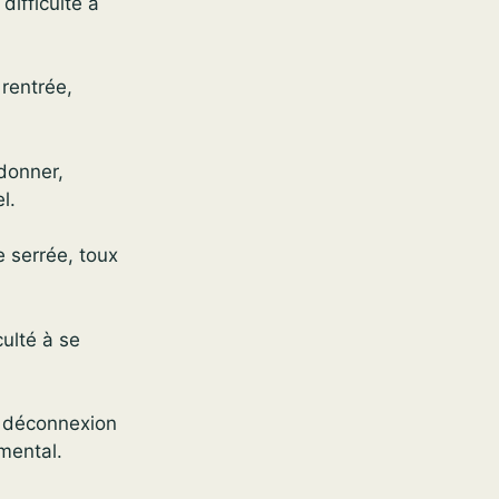
difficulté à
rentrée,
rdonner,
l.
e serrée, toux
culté à se
, déconnexion
 mental.