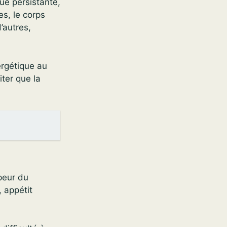
ue persistante,
s, le corps
’autres,
ergétique au
iter que la
peur du
 appétit