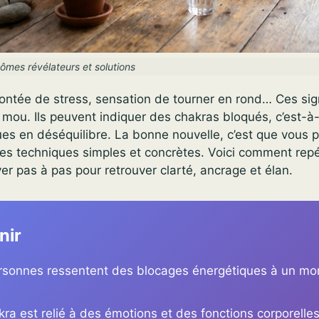
mes révélateurs et solutions
montée de stress, sensation de tourner en rond… Ces si
mou. Ils peuvent indiquer des chakras bloqués, c’est-à
es en déséquilibre. La bonne nouvelle, c’est que vous 
des techniques simples et concrètes. Voici comment rep
ver pas à pas pour retrouver clarté, ancrage et élan.
nir
sonnes ressentent des blocages énergétiques à un m
a est relié à des émotions et des fonctions corporelle