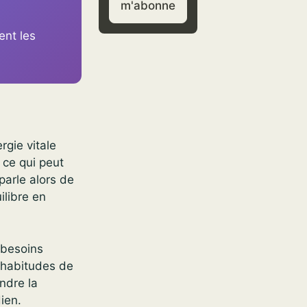
m'abonne
ent les
rgie vitale
 ce qui peut
parle alors de
ilibre en
 besoins
d’habitudes de
ndre la
dien.