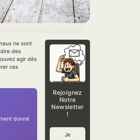
gnaux ne sont
-dire des
pouvez agir dès
érer ces
Rejoignez
Notre
Newsletter
!
oment donné
Je
s