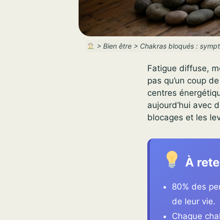
>
Bien être
>
Chakras bloqués : symptô
Fatigue diffuse, 
pas qu’un coup de 
centres énergétiqu
aujourd’hui avec 
blocages et les le
À rete
80% des per
de leur vie.
Chaque chakr