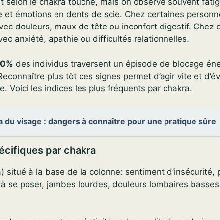
t selon le chakra touché, mais on observe souvent fatig
e et émotions en dents de scie. Chez certaines personne
vec douleurs, maux de tête ou inconfort digestif. Chez d
vec anxiété, apathie ou difficultés relationnelles.
80%
des individus traversent un épisode de blocage én
Reconnaître plus tôt ces signes permet d’agir vite et d’év
le. Voici les indices les plus fréquents par chakra.
 du visage : dangers à connaître pour une pratique sûre
cifiques par chakra
 situé à la base de la colonne: sentiment d’insécurité, 
 à se poser, jambes lourdes, douleurs lombaires basses,