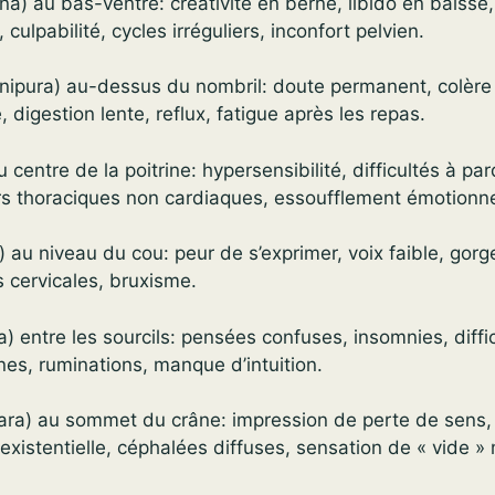
a) au bas-ventre: créativité en berne, libido en baisse, 
, culpabilité, cycles irréguliers, inconfort pelvien.
anipura) au-dessus du nombril: doute permanent, colère 
 digestion lente, reflux, fatigue après les repas.
centre de la poitrine: hypersensibilité, difficultés à pa
rs thoraciques non cardiaques, essoufflement émotionne
au niveau du cou: peur de s’exprimer, voix faible, gorg
 cervicales, bruxisme.
a) entre les sourcils: pensées confuses, insomnies, diffi
nes, ruminations, manque d’intuition.
ra) au sommet du crâne: impression de perte de sens
e existentielle, céphalées diffuses, sensation de « vide »