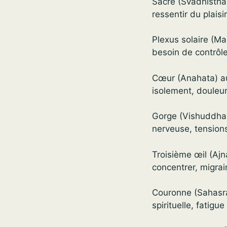
Sacré (Svadhisthan
ressentir du plaisir
Plexus solaire (M
besoin de contrôle,
Cœur (Anahata) au 
isolement, douleu
Gorge (Vishuddha) 
nerveuse, tensions
Troisième œil (Ajn
concentrer, migrai
Couronne (Sahasra
spirituelle, fatigu