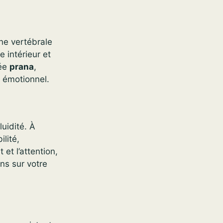
ne vertébrale
 intérieur et
lée
prana
,
t émotionnel.
uidité. À
ilité,
 et l’attention,
ns sur votre