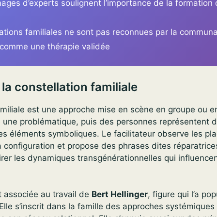
ages d’experts soulignent l’importance de la formation
lations familiales ne sont pas reconnues par la commun
e comme une thérapie validée
a constellation familiale
amiliale est une approche mise en scène en groupe ou en
e une problématique, puis des personnes représentent
es éléments symboliques. Le facilitateur observe les pl
la configuration et propose des phrases dites réparatrices
airer les dynamiques transgénérationnelles qui influencen
 associée au travail de
Bert Hellinger
, figure qui l’a p
 Elle s’inscrit dans la famille des approches systémiques