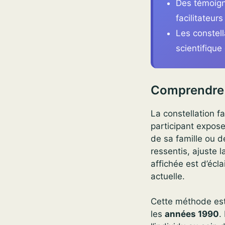
Des témoign
facilitateurs
Les constel
scientifiqu
Comprendre l
La constellation f
participant expos
de sa famille ou d
ressentis, ajuste 
affichée est d’écl
actuelle.
Cette méthode est
les
années 1990
.