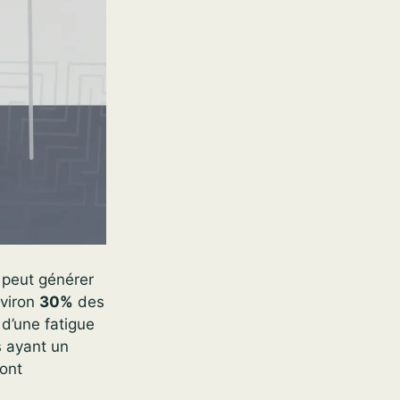
é peut générer
nviron
30%
des
 d’une fatigue
s ayant un
sont