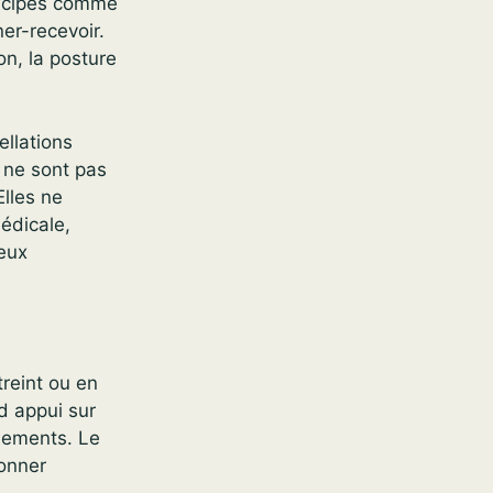
rincipes comme
ner-recevoir.
on, la posture
ellations
s ne sont pas
lles ne
édicale,
eux
reint ou en
nd appui sur
nements. Le
donner