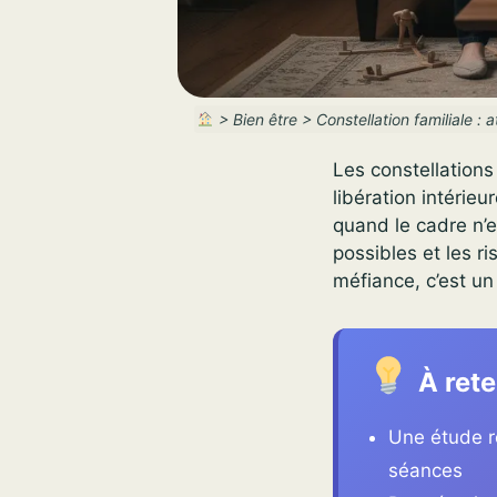
>
Bien être
>
Constellation familiale :
Les constellations
libération intérie
quand le cadre n’e
possibles et les r
méfiance, c’est un
À rete
Une étude r
séances