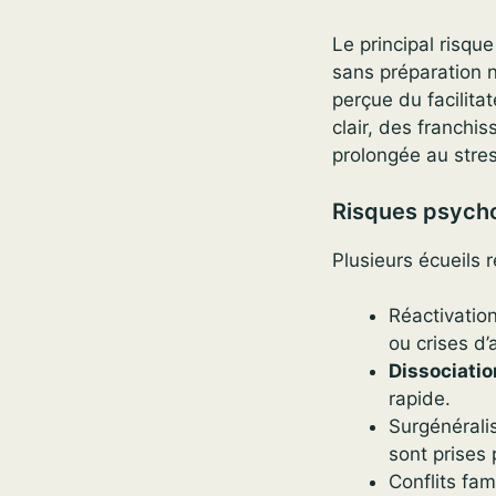
Le principal risqu
sans préparation ni
perçue du facilita
clair, des franchi
prolongée au stres
Risques psych
Plusieurs écueils 
Réactivatio
ou crises d
Dissociatio
rapide.
Surgénérali
sont prises 
Conflits fa