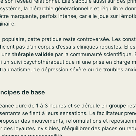
 de son réseau relationnel. Elle s’appuie aussi sur des p
système, la hiérarchie générationnelle et l’équilibre don
être marquante, parfois intense, car elle joue sur l’émoti
ginaire.
populaire, cette pratique reste controversée. Les const
ficient pas d’un corpus d’essais cliniques robustes. Elle
e une
thérapie validée
par la communauté scientifique. E
i un suivi psychothérapeutique ni une prise en charge m
 traumatisme, de dépression sévère ou de troubles anxi
rincipes de base
éance dure de 1 à 3 heures et se déroule en groupe rest
sentants se fient à leurs sensations. Le facilitateur pre
proposer des mouvements, reformulations et reposition
 des loyautés invisibles, rééquilibrer des places ou re