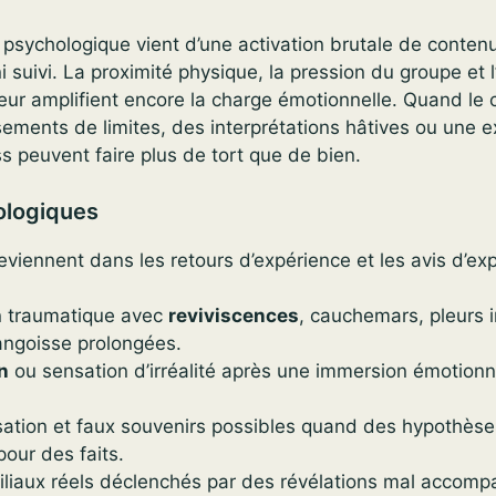
e psychologique vient d’une activation brutale de conten
 suivi. La proximité physique, la pression du groupe et l
teur amplifient encore la charge émotionnelle. Quand le 
ssements de limites, des interprétations hâtives ou une e
s peuvent faire plus de tort que de bien.
ologiques
reviennent dans les retours d’expérience et les avis d’exp
n traumatique avec
reviviscences
, cauchemars, pleurs 
’angoisse prolongées.
n
ou sensation d’irréalité après une immersion émotionne
sation et faux souvenirs possibles quand des hypothès
pour des faits.
miliaux réels déclenchés par des révélations mal accom