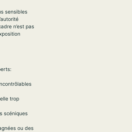
us sensibles
’autorité
cadre n’est pas
xposition
erts:
incontrôlables
lle trop
es scéniques
pagnées ou des