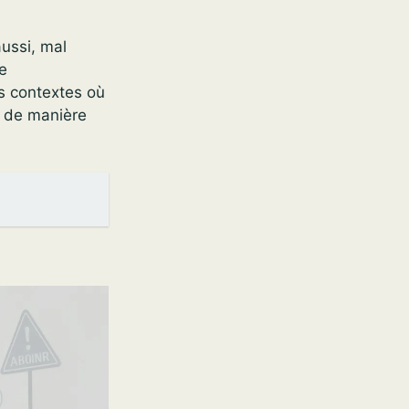
aussi, mal
he
es contextes où
i de manière