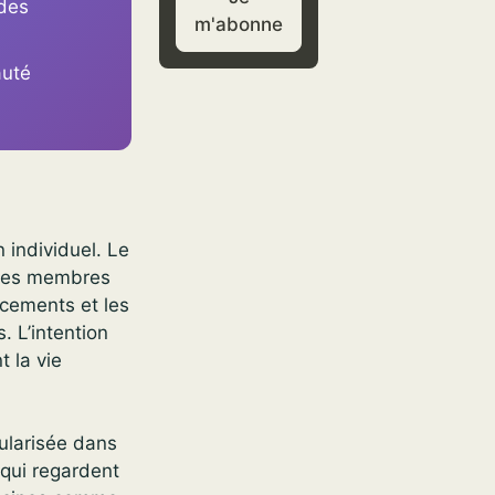
 des
m'abonne
auté
 individuel. Le
 des membres
acements et les
. L’intention
t la vie
opularisée dans
 qui regardent