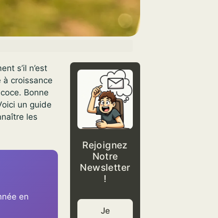
nt s’il n’est
 à croissance
récoce. Bonne
Voici un guide
naître les
Rejoignez
Notre
Newsletter
!
nnée en
Je