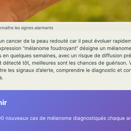
naître les signes alarmants
 cancer de la peau redouté car il peut évoluer rapideme
’expression “mélanome foudroyant” désigne un mélanome
is en quelques semaines, avec un risque de diffusion p
est détecté tôt, meilleures sont les chances de guérison. 
ître les signaux d’alerte, comprendre le diagnostic et con
s.
nir
00 nouveaux cas de mélanome diagnostiqués chaque a