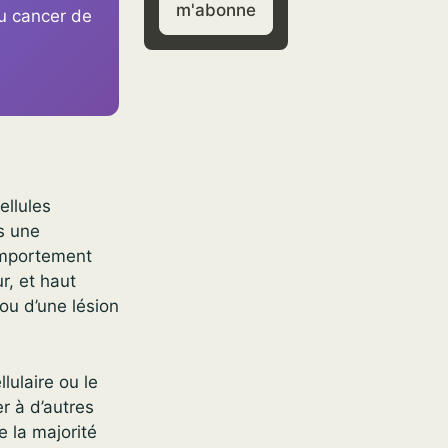
m'abonne
u cancer de
cellules
s une
comportement
r, et haut
ou d’une lésion
ulaire ou le
r à d’autres
e la majorité