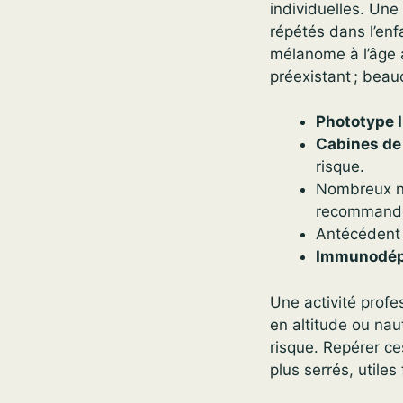
individuelles. Une
répétés dans l’enf
mélanome à l’âge 
préexistant ; bea
Phototype I
Cabines de
risque.
Nombreux næ
recommand
Antécédent p
Immunodép
Une activité profe
en altitude ou nau
risque. Repérer ce
plus serrés, utile