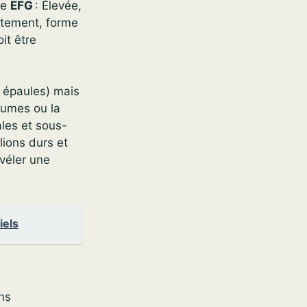
me
EFG
: Élevée,
ttement, forme
it être
 épaules) mais
paumes ou la
ales et sous-
lions durs et
véler une
iels
ons