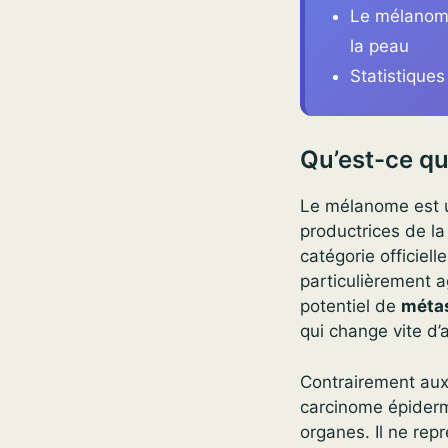
Le mélanome
la peau
Statistiques
Qu’est-ce q
Le mélanome est u
productrices de l
catégorie officiel
particulièrement a
potentiel de
méta
qui change vite d’
Contrairement aux
carcinome épiderm
organes. Il ne rep