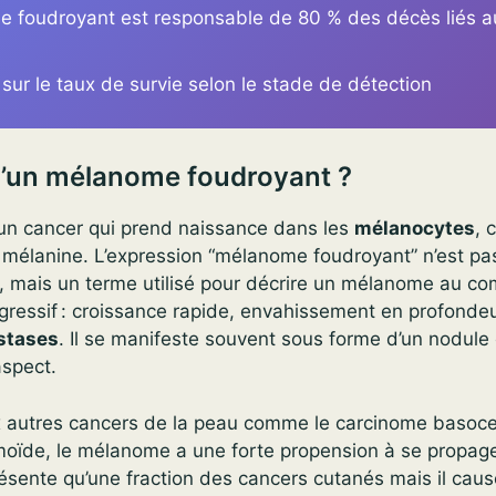
 foudroyant est responsable de 80 % des décès liés a
 sur le taux de survie selon le stade de détection
u’un mélanome foudroyant ?
n cancer qui prend naissance dans les
mélanocytes
, 
a mélanine. L’expression “mélanome foudroyant” n’est pa
le, mais un terme utilisé pour décrire un mélanome au 
gressif : croissance rapide, envahissement en profondeu
stases
. Il se manifeste souvent sous forme d’un nodule 
aspect.
 autres cancers de la peau comme le carcinome basocell
oïde, le mélanome a une forte propension à se propage
résente qu’une fraction des cancers cutanés mais il caus