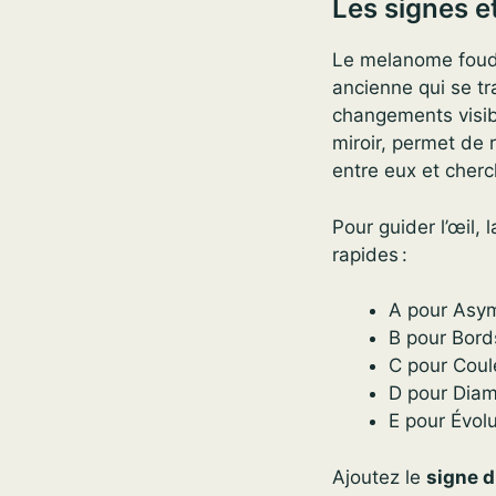
Les signes 
Le melanome foudr
ancienne qui se t
changements visib
miroir, permet de 
entre eux et cherch
Pour guider l’œil, 
rapides :
A pour Asym
B pour Bords
C pour Coule
D pour Diam
E pour Évolu
Ajoutez le
signe d