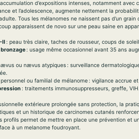
 accumulation d’expositions intenses, notamment avec c
ance et l’adolescence, augmente nettement la probabili
adulte. Tous les mélanomes ne naissent pas d’un grain
ucoup apparaissent de novo sur une peau saine en appa
-II
: peau très claire, taches de rousseur, coups de soleil
 bronzage
: usage même occasionnel avant 35 ans aug
vus ou nævus atypiques : surveillance dermatologiqu
ée.
ersonnel ou familial de mélanome : vigilance accrue et s
ression
: traitements immunosuppresseurs, greffe, VIH
ssionnelle extérieure prolongée sans protection, la prat
tiques et un historique de carcinomes cutanés renforcen
s profils permet de mettre en place une prévention et u
s face à un melanome foudroyant.