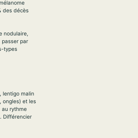
 mélanome
%
des décès
 nodulaire,
 passer par
s-types
, lentigo malin
 ongles) et les
 au rythme
. Différencier