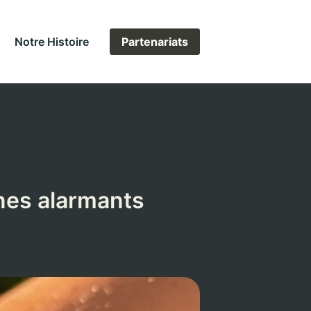
Notre Histoire
Partenariats
nes alarmants