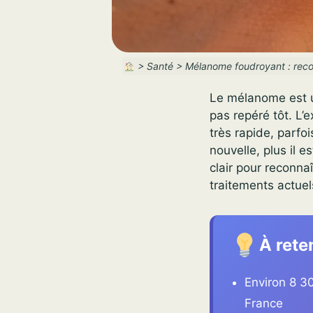
>
Santé
>
Mélanome foudroyant : recon
Le mélanome est un
pas repéré tôt. L
très rapide, parfo
nouvelle, plus il 
clair pour reconna
traitements actuel
À rete
Environ 8 3
France