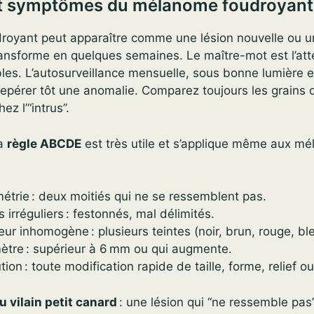
et symptômes du mélanome foudroyant
oyant peut apparaître comme une lésion nouvelle ou u
ransforme en quelques semaines. Le maître-mot est l’att
les. L’autosurveillance mensuelle, sous bonne lumière e
repérer tôt une anomalie. Comparez toujours les grains
ez l’“intrus”.
la
règle ABCDE
est très utile et s’applique même aux m
étrie : deux moitiés qui ne se ressemblent pas.
 irréguliers : festonnés, mal délimités.
ur inhomogène : plusieurs teintes (noir, brun, rouge, ble
ètre : supérieur à 6 mm ou qui augmente.
tion : toute modification rapide de taille, forme, relief 
u vilain petit canard
: une lésion qui “ne ressemble pas