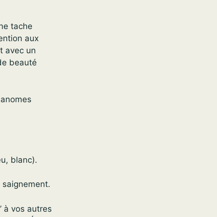
ne tache
ention aux
t avec un
 de beauté
élanomes
u, blanc).
ou saignement.
” à vos autres