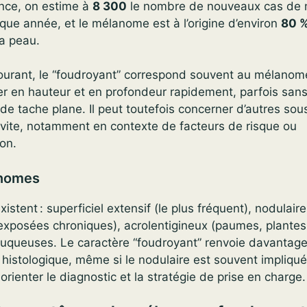
nce, on estime à
8 300
le nombre de nouveaux cas de
ue année, et le mélanome est à l’origine d’environ
80 
la peau.
ourant, le “foudroyant” correspond souvent au mélanome
r en hauteur et en profondeur rapidement, parfois sans
e tache plane. Il peut toutefois concerner d’autres sou
t vite, notamment en contexte de facteurs de risque ou
on.
anomes
istent : superficiel extensif (le plus fréquent), nodulaire
xposées chroniques), acrolentigineux (paumes, plantes,
queuses. Le caractère “foudroyant” renvoie davantage
e histologique, même si le nodulaire est souvent impliqué
orienter le diagnostic et la stratégie de prise en charge.