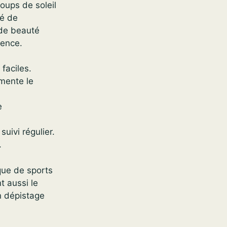
oups de soleil
té de
 de beauté
rence.
 faciles.
mente le
e
uivi régulier.
.
ique de sports
t aussi le
n dépistage