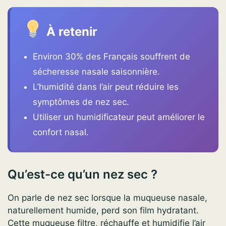
À retenir
Environ 30% des Français souffrent de
sécheresse nasale saisonnière.
L’humidité dans l’air peut réduire les
symptômes de nez sec.
Utiliser un humidificateur peut améliorer le
confort nasal.
Qu’est-ce qu’un nez sec ?
On parle de nez sec lorsque la muqueuse nasale,
naturellement humide, perd son film hydratant.
Cette muqueuse filtre, réchauffe et humidifie l’air