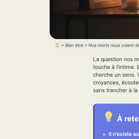
>
Bien être
>
Nos morts nous voient-il
La question nos mo
touche à l’intime. 
cherche un sens. V
croyances, écouter
sans trancher à la
À rete
Il n’existe 