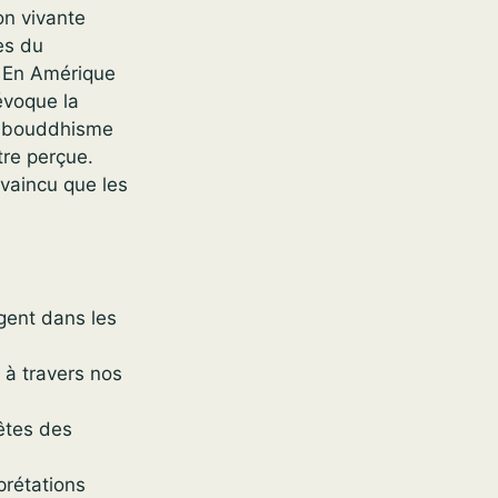
on vivante
es du
n. En Amérique
évoque la
le bouddhisme
tre perçue.
nvaincu que les
agent dans les
 à travers nos
fêtes des
prétations