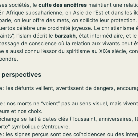
es sociétés, le
culte des ancêtres
maintient une relati
En Afrique subsaharienne, en Asie de l’Est et dans les îl
parle, on leur offre des mets, on sollicite leur protectio
Muertos célèbre une proximité joyeuse. Le christianisme 
nts”, l’islam décrit le
barzakh
, état intermédiaire, et 
 passage de conscience où la relation aux vivants peut ê
 a aussi connu l’essor du spiritisme au XIXe siècle, co
épondre.
s perspectives
ce : les défunts veillent, avertissent de dangers, encour
e : nos morts ne “voient” pas au sens visuel, mais vivent
eurs et nos choix.
 l’échange se fait à dates clés (Toussaint, anniversaires, 
orte” symbolique s’entrouvre.
te : les signes perçus sont des coïncidences ou des inter