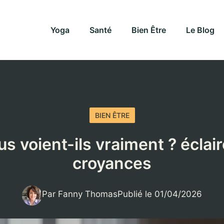
Yoga
Santé
Bien Être
Le Blog
BIEN ÊTRE
s voient-ils vraiment ? éclai
croyances
Par Fanny Thomas
Publié le 01/04/2026