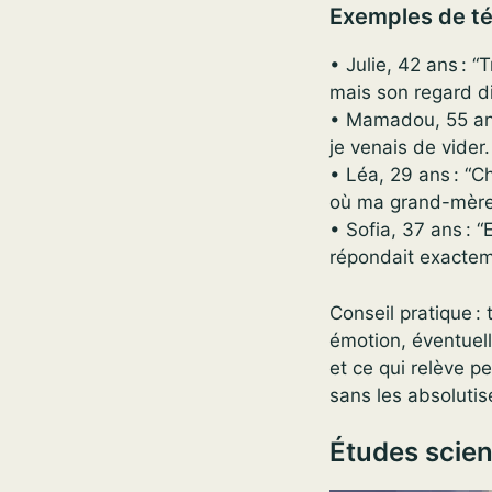
Exemples de t
• Julie, 42 ans : “T
mais son regard dis
• Mamadou, 55 ans 
je venais de vider. 
• Léa, 29 ans : “C
où ma grand-mère e
• Sofia, 37 ans : 
répondait exacteme
Conseil pratique :
émotion, éventuell
et ce qui relève p
sans les absolutise
Études scien