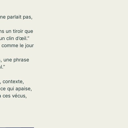
 ne parlait pas,
s un tiroir que
n clin d’œil.”
, comme le jour
s, une phrase
l.”
, contexte,
 ce qui apaise,
à ces vécus,