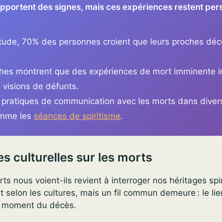
apportent des signes, mais ces expériences restent per
tude, 70% des personnes croient que leurs proches déc
hes montrent que des expériences de mort imminente i
 visions de défunts.
es pratiques de communication avec les morts dans diver
omme les
séances de spiritisme
.
s culturelles sur les morts
 nous voient-ils revient à interroger nos héritages spir
 selon les cultures, mais un fil commun demeure : le li
u moment du décès.