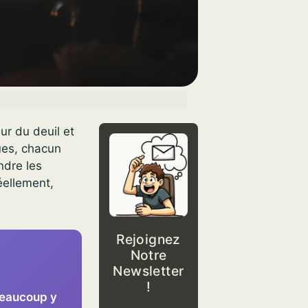
ur du deuil et
ques, chacun
ndre les
éellement,
Rejoignez
Notre
Newsletter
!
 Beaucoup y