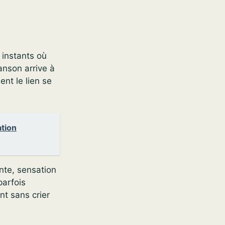
instants où
anson arrive à
nt le lien se
ation
nte, sensation
parfois
nt sans crier