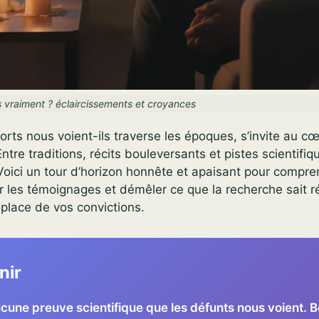
s vraiment ? éclaircissements et croyances
rts nous voient-ils traverse les époques, s’invite au cœ
Entre traditions, récits bouleversants et pistes scientifi
oici un tour d’horizon honnête et apaisant pour compre
 les témoignages et démêler ce que la recherche sait r
 place de vos convictions.
nir
aucune preuve scientifique que les défunts nous voient.