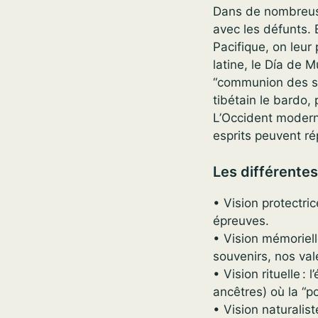
Dans de nombreus
avec les défunts. 
Pacifique, on leur 
latine, le Día de 
“communion des sai
tibétain le bardo,
L’Occident moderne
esprits peuvent r
Les différente
• Vision protectri
épreuves.
• Vision mémoriell
souvenirs, nos val
• Vision rituelle :
ancêtres) où la “p
• Vision naturalis