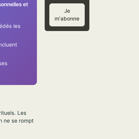
sonnelles et
Je
m'abonne
édés les
ncluent
ses
ituels. Les
en ne se rompt