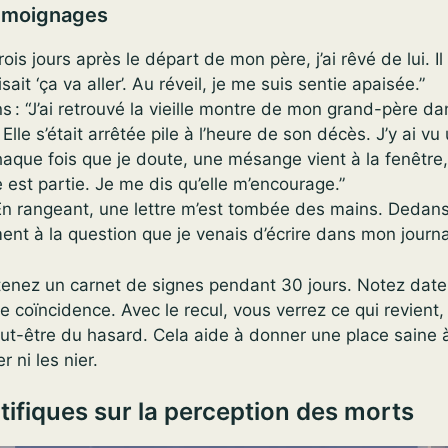
émoignages
rois jours après le départ de mon père, j’ai rêvé de lui. Il
ait ‘ça va aller’. Au réveil, je me suis sentie apaisée.”
: “J’ai retrouvé la vieille montre de mon grand-père dan
Elle s’était arrêtée pile à l’heure de son décès. J’y ai vu u
haque fois que je doute, une mésange vient à la fenêtre
st partie. Je me dis qu’elle m’encourage.”
“En rangeant, une lettre m’est tombée des mains. Dedan
nt à la question que je venais d’écrire dans mon journa
 tenez un carnet de signes pendant 30 jours. Notez date
e coïncidence. Avec le recul, vous verrez ce qui revient,
eut-être du hasard. Cela aide à donner une place saine 
r ni les nier.
tifiques sur la perception des morts