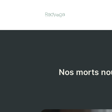
Aller
au
contenu
Nos morts nou