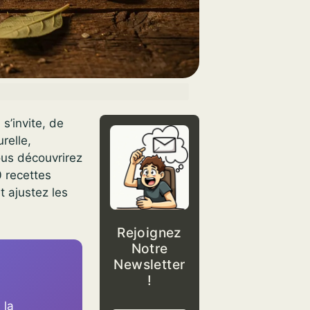
s’invite, de
relle,
ous découvrirez
0 recettes
t ajustez les
Rejoignez
Notre
Newsletter
!
 la