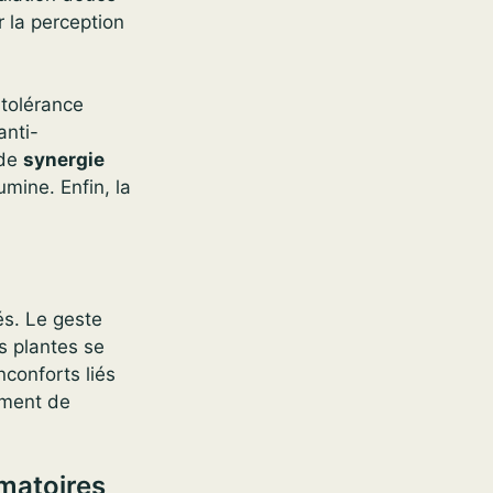
r la perception
 tolérance
anti-
 de
synergie
mine. Enfin, la
és. Le geste
s plantes se
nconforts liés
oment de
mmatoires