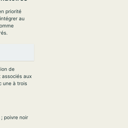
n priorité
 intégrer au
 comme
rés.
sion de
t associés aux
 une à trois
; poivre noir