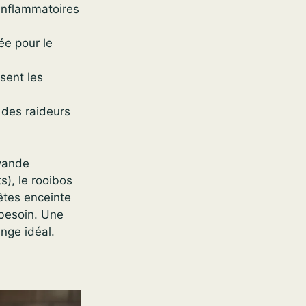
-inflammatoires
ée pour le
sent les
s des raideurs
avande
ts), le rooibos
êtes enceinte
 besoin. Une
ange idéal.