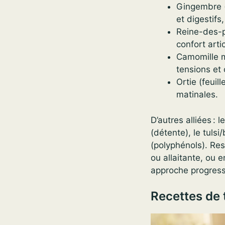
Gingembre (
et digestifs
Reine-des-pr
confort artic
Camomille m
tensions et 
Ortie (feuil
matinales.
D’autres alliées : l
(détente), le tulsi
(polyphénols). Res
ou allaitante, ou 
approche progressi
Recettes de 