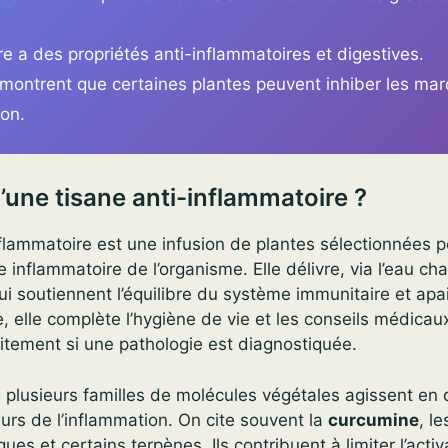
 a des propriétés anti-inflammatoires et digestives.
montrent que certaines plantes peuvent inhiber les ma
ion.
’une tisane anti-inflammatoire ?
flammatoire est une infusion de plantes sélectionnées p
 inflammatoire de l’organisme. Elle délivre, via l’eau ch
i soutiennent l’équilibre du système immunitaire et apai
sée, elle complète l’hygiène de vie et les conseils médicau
aitement si une pathologie est diagnostiquée.
plusieurs familles de molécules végétales agissent en 
urs de l’inflammation. On cite souvent la
curcumine
, l
ues et certains terpènes. Ils contribuent à limiter l’acti