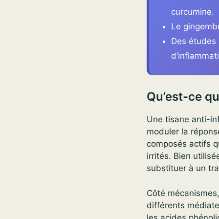
curcumine.
Le gingembre
Des études 
d’inflammat
Qu’est-ce qu
Une tisane anti-in
moduler la réponse
composés actifs qu
irrités. Bien utili
substituer à un tr
Côté mécanismes, 
différents médiate
les acides phénoliq