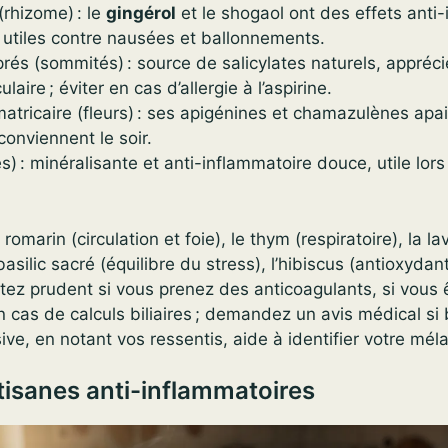
rhizome) : le
gingérol
et le shogaol ont des effets anti
, utiles contre nausées et ballonnements.
és (sommités) : source de salicylates naturels, appréci
ulaire ; éviter en cas d’allergie à l’aspirine.
atricaire (fleurs) : ses apigénines et chamazulènes apai
conviennent le soir.
les) : minéralisante et anti-inflammatoire douce, utile lor
e romarin (circulation et foie), le thym (respiratoire), la l
/basilic sacré (équilibre du stress), l’hibiscus (antioxydan
tez prudent si vous prenez des anticoagulants, si vous 
en cas de calculs biliaires ; demandez un avis médical si
ve, en notant vos ressentis, aide à identifier votre mél
tisanes anti-inflammatoires