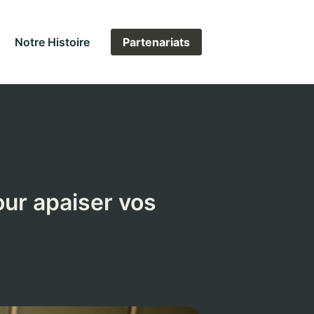
Notre Histoire
Partenariats
our apaiser vos