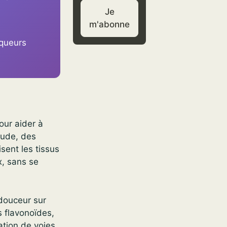
Je
m'abonne
rqueurs
our aider à
aude, des
sent les tissus
x, sans se
douceur sur
es flavonoïdes,
vation de voies