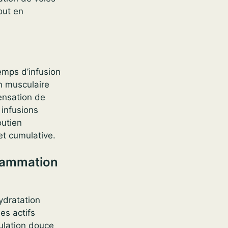
out en
emps d’infusion
on musculaire
sensation de
 infusions
outien
t cumulative.
flammation
hydratation
es actifs
ulation douce