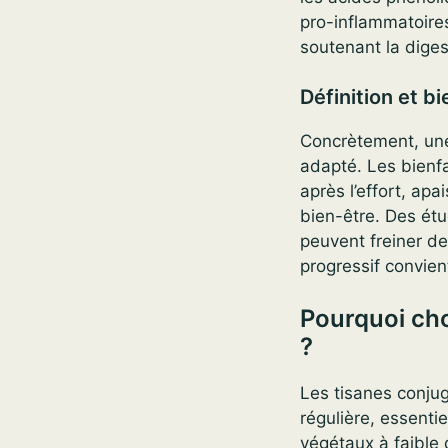
pro-inflammatoires
soutenant la digest
Définition et bi
Concrètement, une 
adapté. Les bienfai
après l’effort, ap
bien-être. Des étu
peuvent freiner de
progressif convie
Pourquoi cho
?
Les tisanes conjugu
régulière, essenti
végétaux à faible