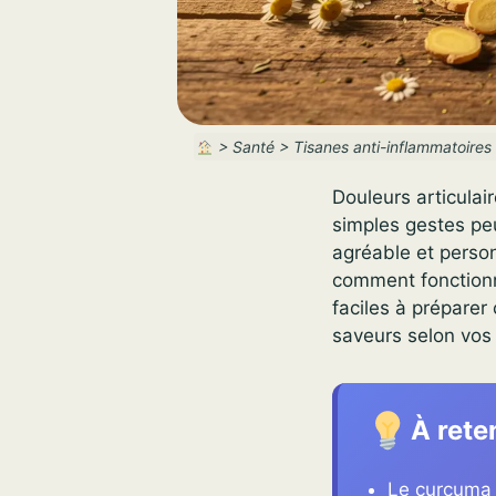
>
Santé
>
Tisanes anti-inflammatoires 
Douleurs articulai
simples gestes peu
agréable et person
comment fonctionne
faciles à préparer
saveurs selon vos
À rete
Le curcuma 