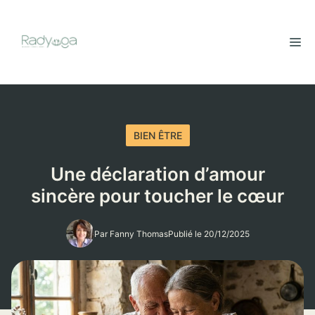
Aller
au
M
contenu
BIEN ÊTRE
Une déclaration d’amour
sincère pour toucher le cœur
Par Fanny Thomas
Publié le 20/12/2025