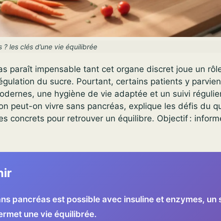
? les clés d’une vie équilibrée
s paraît impensable tant cet organe discret joue un rôl
 régulation du sucre. Pourtant, certains patients y parvie
dernes, une hygiène de vie adaptée et un suivi régulier.
on peut-on vivre sans pancréas, explique les défis du qu
s concrets pour retrouver un équilibre. Objectif : informe
nir
ans pancréas est possible avec insuline et enzymes, un s
rmet une vie équilibrée.