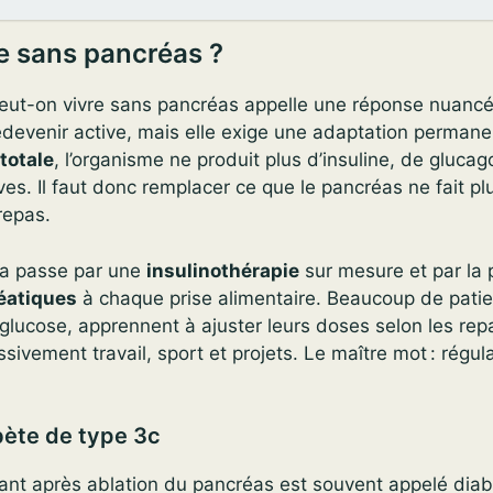
e sans pancréas ?
eut-on vivre sans pancréas appelle une réponse nuancée 
edevenir active, mais elle exige une adaptation perman
totale
, l’organisme ne produit plus d’insuline, de glucag
es. Il faut donc remplacer ce que le pancréas ne fait plu
repas.
la passe par une
insulinothérapie
sur mesure et par la 
éatiques
à chaque prise alimentaire. Beaucoup de patie
glucose, apprennent à ajuster leurs doses selon les rep
ivement travail, sport et projets. Le maître mot : régula
bète de type 3c
ant après ablation du pancréas est souvent appelé diab