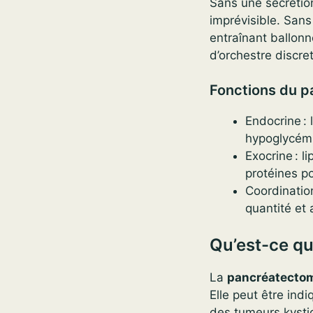
Sans une sécrétio
imprévisible. Sans 
entraînant ballon
d’orchestre discre
Fonctions du p
Endocrine : 
hypoglycémi
Exocrine : l
protéines p
Coordinatio
quantité et 
Qu’est-ce qu
La
pancréatecto
Elle peut être ind
des tumeurs kystiq