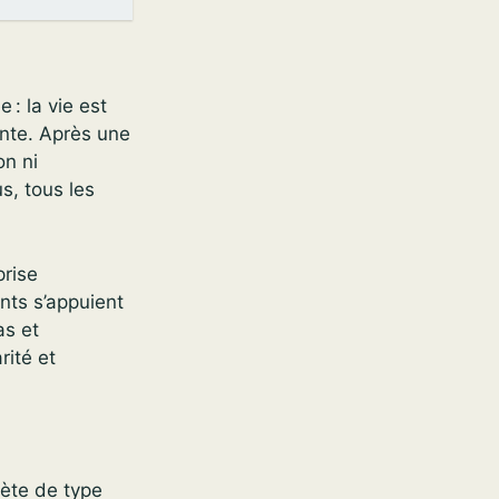
: la vie est
ente. Après une
on ni
s, tous les
prise
nts s’appuient
as et
rité et
ète de type