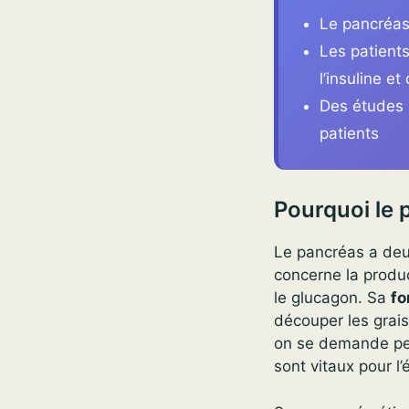
Le pancréas
Les patient
l’insuline e
Des études m
patients
Pourquoi le p
Le pancréas a deu
concerne la produc
le glucagon. Sa
fo
découper les grais
on se demande peu
sont vitaux pour l’