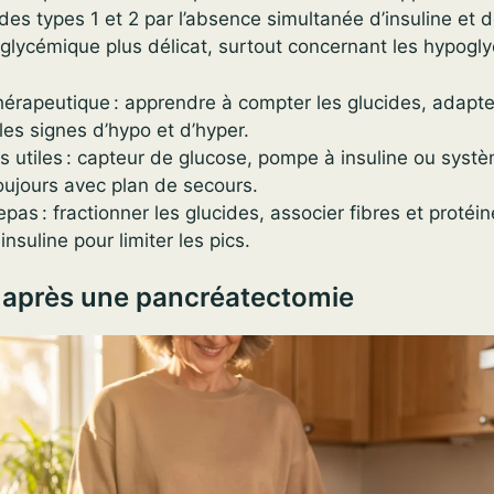
e des types 1 et 2 par l’absence simultanée d’insuline et 
e glycémique plus délicat, surtout concernant les hypogl
hérapeutique : apprendre à compter les glucides, adapter
les signes d’hypo et d’hyper.
s utiles : capteur de glucose, pompe à insuline ou syst
 toujours avec plan de secours.
epas : fractionner les glucides, associer fibres et proté
nsuline pour limiter les pics.
n après une pancréatectomie