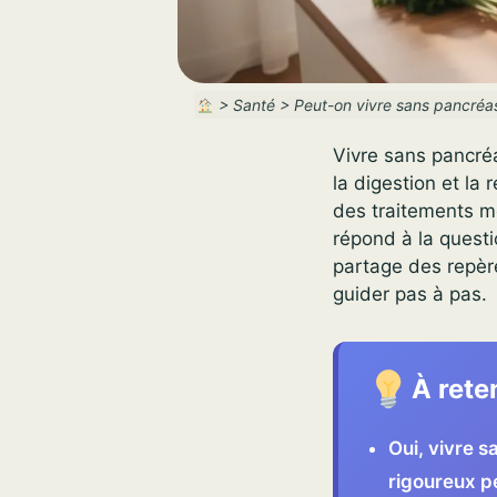
>
Santé
>
Peut-on vivre sans pancréas 
Vivre sans pancréa
la digestion et la
des traitements mo
répond à la questi
partage des repère
guider pas à pas.
À rete
Oui, vivre s
rigoureux pe