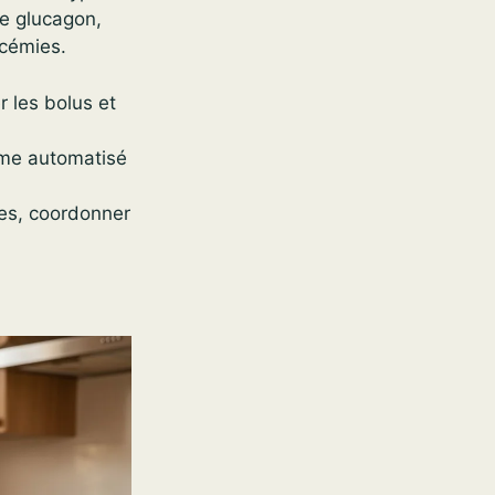
de glucagon,
ycémies.
 les bolus et
ème automatisé
ines, coordonner