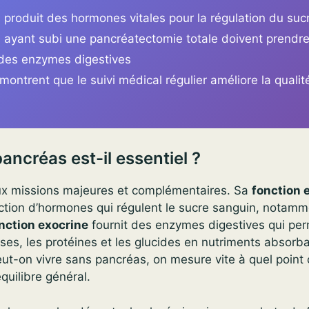
 produit des hormones vitales pour la régulation du suc
s ayant subi une pancréatectomie totale doivent prendr
t des enzymes digestives
ontrent que le suivi médical régulier améliore la qualit
ancréas est-il essentiel ?
x missions majeures et complémentaires. Sa
fonction 
tion d’hormones qui régulent le sucre sanguin, notammen
nction exocrine
fournit des enzymes digestives qui pe
ses, les protéines et les glucides en nutriments absor
t-on vivre sans pancréas, on mesure vite à quel point 
équilibre général.