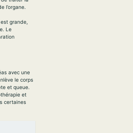
e l’organe.
 est grande,
e. Le
aration
réas avec une
nlève le corps
ête et queue.
othérapie et
s certaines