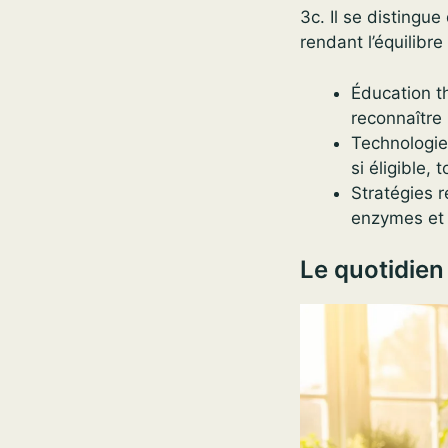
3c. Il se distingu
rendant l’équilibr
Éducation t
reconnaître 
Technologie
si éligible,
Stratégies r
enzymes et i
Le quotidie