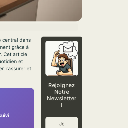
e central dans
nnent grâce à
 Cet article
otidien et
r, rassurer et
Rejoignez
Notre
Newsletter
!
uivi
Je