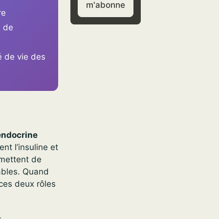
m'abonne
re
e de
é de vie des
endocrine
t l’insuline et
rmettent de
bables. Quand
ces deux rôles