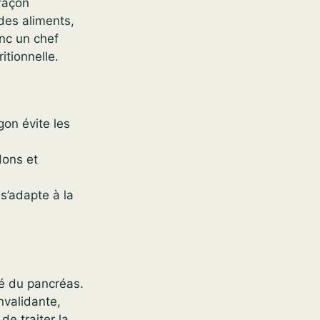
façon
 des aliments,
nc un chef
ritionnelle.
agon évite les
dons et
s’adapte à la
ité du pancréas.
nvalidante,
de traiter la