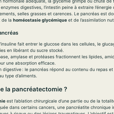
n hormonale adéquate, la glycémie grimpe ou chute de 
enzymes digestives, l’intestin peine à extraire l’énergie
nements, selles grasses et carences. Le pancréas est do
t de la
homéostasie glycémique
et de l’assimilation nut
ancréas
l’insuline fait entrer le glucose dans les cellules, le gluc
es en libérant du sucre stocké.
ipase, amylase et protéases fractionnent les lipides, ami
our une absorption efficace.
n digestive : le pancréas répond au contenu du repas et 
au type d’aliments.
e la pancréatectomie ?
mie
est l’ablation chirurgicale d’une partie ou de la total
iquée dans certains cancers, une pancréatite chronique i
ues à risque ou des lésions traumatiques. L’objectif est 