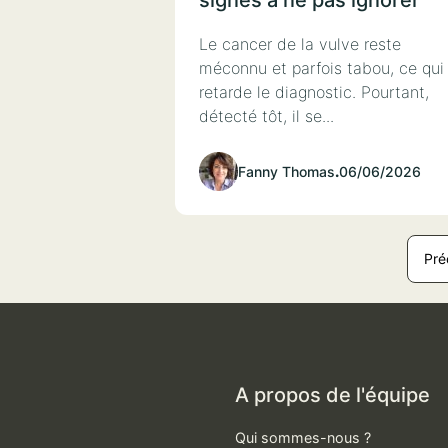
signes à ne pas ignorer
Le cancer de la vulve reste
méconnu et parfois tabou, ce qui
retarde le diagnostic. Pourtant,
détecté tôt, il se...
Fanny Thomas
.
06/06/2026
Pré
A propos de l'équipe
Qui sommes-nous ?