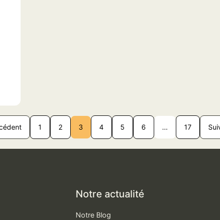
cédent
1
2
3
4
5
6
…
17
Sui
Notre actualité
Notre Blog