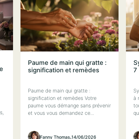
Paume de main qui gratte :
S
re
signification et remèdes
7
Paume de main qui gratte :
Sy
signification et remèdes Votre
à 
paume vous démange sans prévenir
to
s,
et vous vous demandez ce...
qu
Fanny Thomas
.
14/06/2026