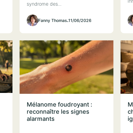
in
syndrome des...
Fanny Thomas
.
11/06/2026
Mélanome foudroyant :
M
reconnaître les signes
c
alarmants
i