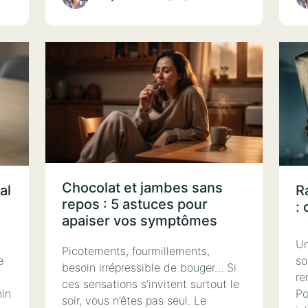
Chocolat et jambes sans
al
R
repos : 5 astuces pour
: 
apaiser vos symptômes
Un
Picotements, fourmillements,
e
so
besoin irrépressible de bouger… Si
re
ces sensations s’invitent surtout le
nin
Po
soir, vous n’êtes pas seul. Le